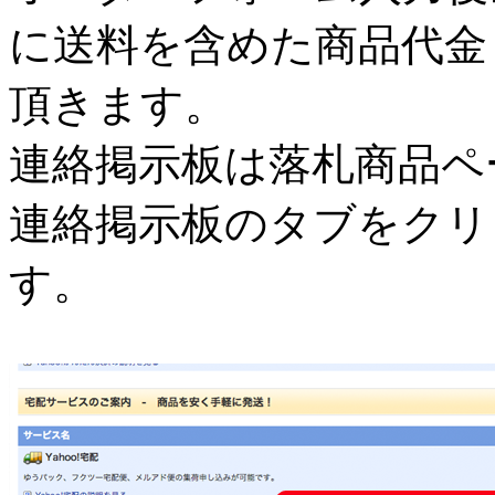
に送料を含めた商品代金
頂きます。
連絡掲示板は落札商品ペ
連絡掲示板のタブをクリ
す。