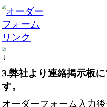
3.弊社より連絡掲示板
す。
オーダーフォーム入力後当